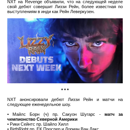
NXT на Revenge объявили, что на следующей неделе
свой дебют совершит Лиззи Рейн, более известная по
выступлениям в инди как Рейн Леверкузен.
* * *
NXT анонсировали дебют Лиззи Рейн и матчи на
следующее еженедельное шоу.
• Майлс Борн (ч) пр. Сакуон Шугарс -
матч за
чемпионство Северной Америки
• Рики Сейнтс пр. Шайло Хилл
• BirthRight пр. ЕК Проспер и Дориан Ван Дакс