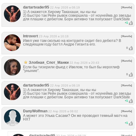
dartartvader95
22 Апр 2026 в 08:19
[Жалоба]
1) А окажется Хирому Такахаши, хы-хы-хы
2) Быстро так Рейн рывок совершила - от ноунейма до звезды
для плашки с дебютом. Борн активно так попускает DarkState
+
1
Introvert
23 Апр 2026 в 10:18
[Жалоба]
Ивел уже там сколько на контракте сидит без дебюта? В
следующем году баттл Андре Гиганта его.
0
[Жалоба]
Злобная_Спот_Манки
22 Апр 2026 в 20:43
Если бы тизерили фьюд с Ивелом, то был бы иероглиф
"уныние".
0
dartartvader95
22 Апр 2026 в 08:19
[Жалоба]
1) А окажется Хирому Такахаши, хы-хы-хы
2) Быстро так Рейн рывок совершила - от ноунейма до звезды
для плашки с дебютом. Борн активно так попускает DarkState
+
1
DanyWolfman
22 Апр 2026 в 08:02
[Жалоба]
А может это Улька Сасаки? Он же проводил темный матч на
НХТ
+
1
dartartvader95
22 Апр 2026 в 08:18
[Жалоба]