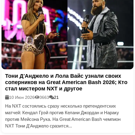
Тони Д'Анджело и Лола Вайс узнали своих
соперников на Great American Bash 2026; Кто
стал мистером NXT и другое
10 Июн 2026
3663
21
На NXT состоялись сразу несколько претендентских
матчей: Кендал Грэй против Келани Джордан и Нараку
против Мейсона Рука. На Great American Bash чемпион
NXT Тони Д'Анджело сразится...