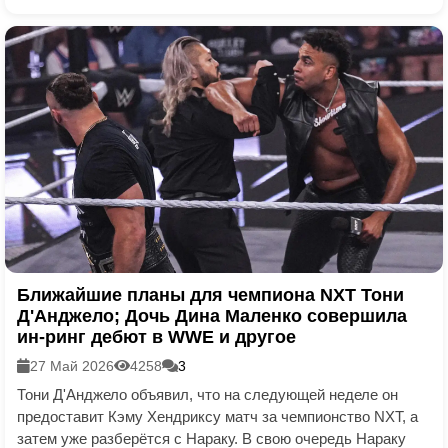
Ближайшие планы для чемпиона NXT Тони
Д'Анджело; Дочь Дина Маленко совершила
ин-ринг дебют в WWE и другое
27 Май 2026
4258
3
Тони Д'Анджело объявил, что на следующей неделе он
предоставит Кэму Хендриксу матч за чемпионство NXT, а
затем уже разберётся с Нараку. В свою очередь Нараку