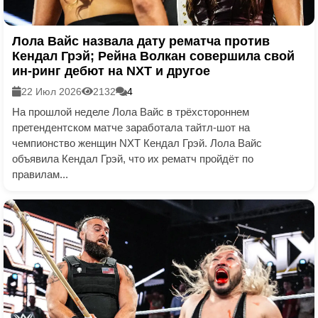
Лола Вайс назвала дату рематча против
Кендал Грэй; Рейна Волкан совершила свой
ин-ринг дебют на NXT и другое
22 Июл 2026
2132
4
На прошлой неделе Лола Вайс в трёхстороннем
претендентском матче заработала тайтл-шот на
чемпионство женщин NXT Кендал Грэй. Лола Вайс
объявила Кендал Грэй, что их рематч пройдёт по
правилам...