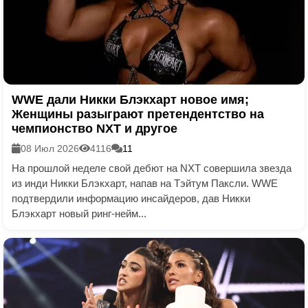
WWE дали Никки Блэкхарт новое имя;
Женщины разыграют претендентство на
чемпионство NXT и другое
08 Июл 2026
4116
11
На прошлой неделе свой дебют на NXT совершила звезда
из инди Никки Блэкхарт, напав на Тэйтум Паксли. WWE
подтвердили информацию инсайдеров, дав Никки
Блэкхарт новый ринг-нейм...