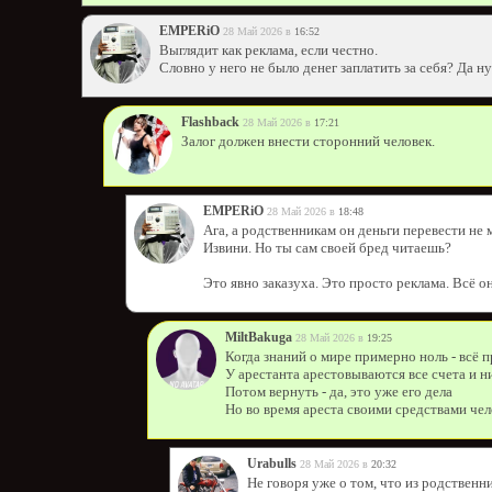
EMPERiO
28 Май 2026 в
16:52
Выглядит как реклама, если честно.
Словно у него не было денег заплатить за себя? Да ну
Flashback
28 Май 2026 в
17:21
Залог должен внести сторонний человек.
EMPERiO
28 Май 2026 в
18:48
Ага, а родственникам он деньги перевести не 
Извини. Но ты сам своей бред читаешь?
Это явно заказуха. Это просто реклама. Всё о
MiltBakuga
28 Май 2026 в
19:25
Когда знаний о мире примерно ноль - всё п
У арестанта арестовываются все счета и н
Потом вернуть - да, это уже его дела
Но во время ареста своими средствами чел
Urabulls
28 Май 2026 в
20:32
Не говоря уже о том, что из родствен