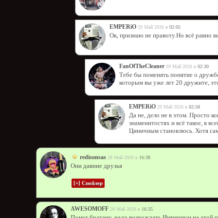
EMPERiO
29 Май 2026 в
02:05
Ок, признаю не правоту.Но всё равно в
FanOfTheCleaner
29 Май 2026 в
02:30
Тебе бы поменять понятие о дружбе
которым вы уже лет 20 дружите, эт
EMPERiO
29 Май 2026 в
02:58
Да не, дело не в этом. Просто к
знаменитостях и всё такое, я вс
Циничным становлюсь. Хотя сам
redisonsas
28 Май 2026 в
16:38
Они давние друзья
AWESOMOFF
28 Май 2026 в
16:35
Помог братану, надо возрождать Империум на этой п