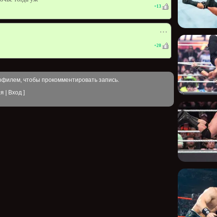
+
13
⋯
+
20
офилем, чтобы прокомментировать запись.
ия
|
Вход
]