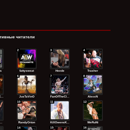
тивные читатели
2
3
4
s
fattysweat
Heede
Trasher
6
7
8
...
JusTaVinO
FanOfTheCl...
AlexxN
10
11
12
..
RandyОrton
KillOwensK...
WeRuNi
14
15
16