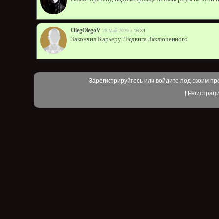
OlegOlegoV
28 Май 2026 в
16:34
Закончил Карьеру Людвига Заключенного
Зарегистрируйтесь или войдите под своим пр
[
Регистрац