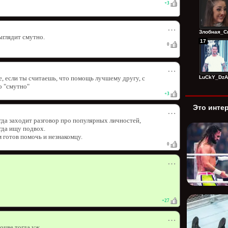
+
3
⋯
Злобная_Сп
ыглядит смутно.
17
0
⋯
LuCkY_DzAg
, если ты считаешь, что помощь лучшему другу, с
о "смутно"
+
3
Это инте
⋯
огда заходит разговор про популярных личностей,
егда ищу подвох.
 готов помочь и незнакомцу.
0
⋯
+
27
⋯
очве тогда уж