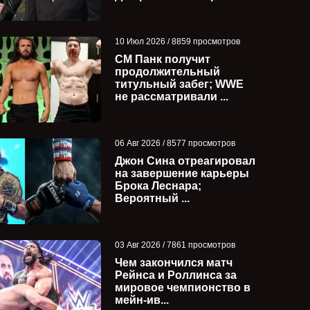
10 Июл 2026 / 8859 просмотров
СМ Панк получит
продолжительный
титульный забег; WWE
не рассматривали ...
06 Авг 2026 / 8577 просмотров
Джон Сина отреагировал
на завершение карьеры
Брока Леснара;
Вероятный ...
Дальнейшие планы для Челси
Чем закончился 
03 Авг 2026 / 7861 просмотров
-
Грин после выигрыша
Бэрона Корбина и
Чем закончился матч
временного че...
Уильямса за чем..
Рейнса и Роллинса за
мировое чемпионство в
мейн-ив...