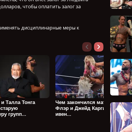
долларов, чтобы оплатить залог за
рименять дисциплинарные меры к
 и Талла Тонга
Чем закончился матч Шарлотт
 старую
Флэр и Джейд Каргилл в мейн
ру групп...
ивен...