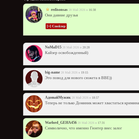
redisonsas
28 Май 2026 в
16:38
Они давние друзья
NoMaD15
28 Май 2026 в
20:28
Кайзер освобожденный)
big-name
28 Май 2026 в
19:15
Это повод для нового сюжета в ВВЕ))
АдовыйМужик
28 Май 2026 в
18:57
Теперь не только Доминик может хвастаться крими
Warlord_GEHA456
28 Май 2026 в
17:31
Символично, что именно Гюнтер внес залог