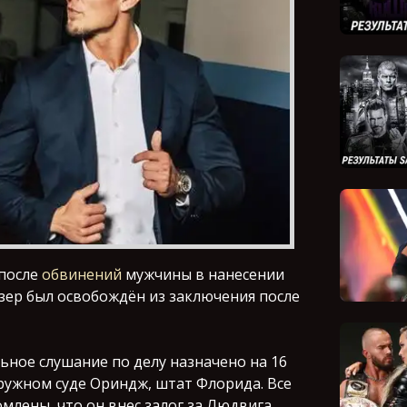
после
обвинений
мужчины в нанесении
зер был освобождён из заключения после
ьное слушание по делу назначено на 16
кружном суде Ориндж, штат Флорида. Все
млены, что он внес залог за Людвига