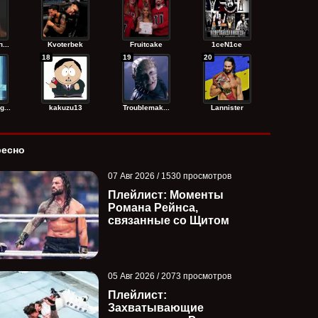
...
Kvoterbek
Fruitcake
1ceN1ce
18
19
20
...
kakuzu13
Troublemak...
Lannister
ресно
07 Авг 2026 / 1530 просмотров
Плейлист: Моменты
Романа Рейнса,
связанные со Щитом
05 Авг 2026 / 2073 просмотров
Плейлист:
Захватывающие