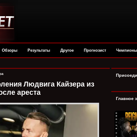
Обзоры
Результаты
Другое
Прогнозист
Чемпион
ра
Присоеди
оления Людвига Кайзера из
осле ареста
Главное 