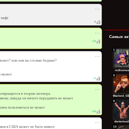
⋯
 нафг.
0
⋯
Самые ак
+
23
1
⋯
может? или они на столько бедные?
redisonsa
н может.
5
+
1
⋯
ревращается в теории заговора.
Warlord_GE
икому, никуда он ничего передавать не может
9
овек пользоваться не может
+
16
dartartvad.
⋯
ников в США может не быть никого
13