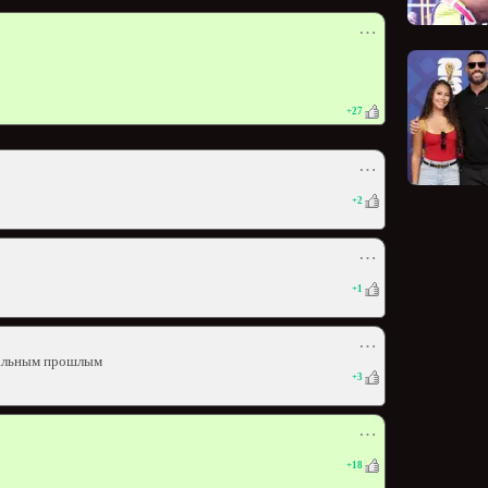
⋯
+
27
⋯
+
2
⋯
+
1
⋯
нальным прошлым
+
3
⋯
+
18