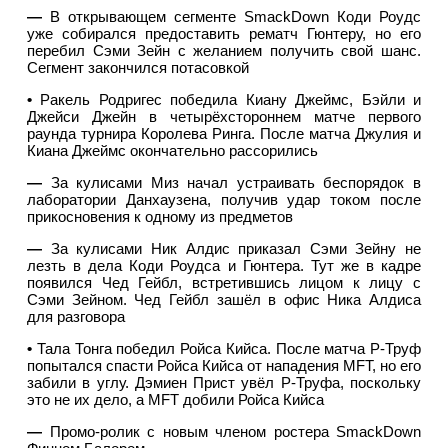
—
В открывающем сегменте SmackDown Коди Роудс
уже собирался предоставить рематч Гюнтеру, но его
перебил Сэми Зейн с желанием получить свой шанс.
Сегмент закончился потасовкой
•
Ракель Родригес победила Киану Джеймс, Бэйли и
Джейси Джейн в четырёхстороннем матче первого
раунда турнира Королева Ринга. После матча Джулия и
Киана Джеймс окончательно рассорились
—
За кулисами Миз начал устраивать беспорядок в
лаборатории Данхаузена, получив удар током после
прикосновения к одному из предметов
—
За кулисами Ник Алдис приказал Сэми Зейну не
лезть в дела Коди Роудса и Гюнтера. Тут же в кадре
появился Чед Гейбл, встретившись лицом к лицу с
Сэми Зейном. Чед Гейбл зашёл в офис Ника Алдиса
для разговора
•
Тала Тонга победил Ройса Кийса. После матча Р-Труф
попытался спасти Ройса Кийса от нападения MFT, но его
забили в углу. Дэмиен Прист увёл Р-Труфа, поскольку
это не их дело, а MFT добили Ройса Кийса
—
Промо-ролик с новым членом ростера SmackDown