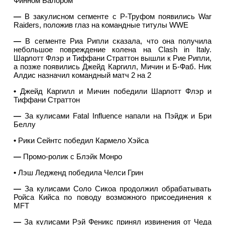
Финном Балором
—
В закулисном сегменте с Р-Труфом появились War
Raiders, положив глаз на командные титулы WWE
—
В сегменте Риа Рипли сказала, что она получила
небольшое повреждение колена на Clash in Italy.
Шарлотт Флэр и Тиффани Страттон вышли к Рие Рипли,
а позже появились Джейд Каргилл, Мичин и Б-Фаб. Ник
Алдис назначил командный матч 2 на 2
•
Джейд Каргилл и Мичин победили Шарлотт Флэр и
Тиффани Страттон
—
За кулисами Fatal Influence напали на Пэйдж и Бри
Беллу
•
Рики Сейнтс победил Кармело Хэйса
—
Промо-ролик с Блэйк Монро
•
Лэш Ледженд победила Челси Грин
—
За кулисами Соло Сикоа продолжил обрабатывать
Ройса Кийса по поводу возможного присоединения к
MFT
—
За кулисами Рэй Феникс принял извинения от Чеда