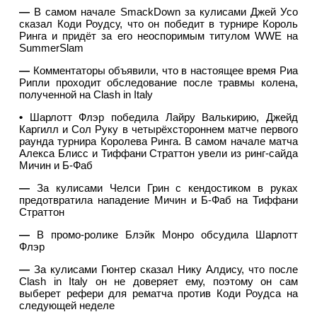
—
В самом начале SmackDown за кулисами Джей Усо
сказал Коди Роудсу, что он победит в турнире Король
Ринга и придёт за его неоспоримым титулом WWE на
SummerSlam
—
Комментаторы объявили, что в настоящее время Риа
Рипли проходит обследование после травмы колена,
полученной на Clash in Italy
•
Шарлотт Флэр победила Лайру Валькирию, Джейд
Каргилл и Сол Руку в четырёхстороннем матче первого
раунда турнира Королева Ринга. В самом начале матча
Алекса Блисс и Тиффани Страттон увели из ринг-сайда
Мичин и Б-Фаб
—
За кулисами Челси Грин с кендостиком в руках
предотвратила нападение Мичин и Б-Фаб на Тиффани
Страттон
—
В промо-ролике Блэйк Монро обсудила Шарлотт
Флэр
—
За кулисами Гюнтер сказал Нику Алдису, что после
Clash in Italy он не доверяет ему, поэтому он сам
выберет рефери для рематча против Коди Роудса на
следующей неделе