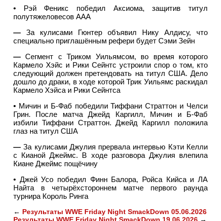
•
Рэй Феникс победил Аксиома, защитив титул
полутяжеловесов ААА
—
За кулисами Гюнтер объявил Нику Алдису, что
специально приглашённым рефери будет Сэми Зейн
—
Сегмент с Триком Уильямсом, во время которого
Кармело Хэйс и Рики Сейнтс устроили спор о том, кто
следующий должен претендовать на титул США. Дело
дошло до драки, в ходе которой Трик Уильямс раскидал
Кармело Хэйса и Рики Сейнтса
•
Мичин и Б-Фаб победили Тиффани Страттон и Челси
Грин. После матча Джейд Каргилл, Мичин и Б-Фаб
избили Тиффани Страттон. Джейд Каргилл положила
глаз на титул США
—
За кулисами Джулия прервала интервью Кэти Келли
с Кианой Джеймс. В ходе разговора Джулия влепила
Киане Джеймс пощёчину
•
Джей Усо победил Финн Балора, Ройса Кийса и ЛА
Найта в четырёхстороннем матче первого раунда
турнира Король Ринга
←
Результаты WWE Friday Night SmackDown 05.06.2026
Результаты WWE Friday Night SmackDown 19.06.2026
→