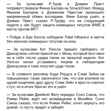
—
За кулисами Р-Труф и Дэмиен Прист
поприветствовали Финна Балора на SmackDown. Между
Финном Балором и Дэмиеном Пристом произошёл
напряженный обмен взглядами. Финн Балор ушёл, а
Дэмиен Прист сказал Р-Труфу, что на следующей
неделе у них будет защита командных титулов WWE в
матче против MFT
•
Пэйдж и Бри Белла победили Fatal Influence в матче
без женских командных титулов на кону
—
За кулисами Кит Уилсон пришёл требовать от
Данхаузена снятия проклятия с Миза, который был явно
не в себе после удара током на прошлой неделе. Кит
Уилсон начал устраивать погром в лаборатории
Данхаузена и тоже получил удар током
—
В сегменте разговор Коди Роудса и Сэми Зейна на
повышенных тонах закончился тем, что они влепили по
одной пощёчине друг другу. Сэми Зейн в ярости схватил
стул, но в итоге бросил его и ушёл
—
За кулисами Джейкоб Фату передал Соло Сикоа, что
Роман Рейнс ждёт его возвращение в Bloodline. Соло
Сикоа сказал, что если Роман Рейнс хочет вернуть его
домой, то пусть придёт и заберёт