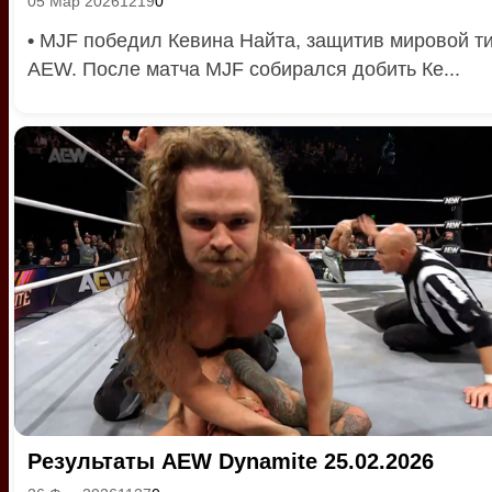
05 Мар 2026
1219
0
•
MJF победил Кевина Найта, защитив мировой т
AEW. После матча MJF собирался добить Ке...
Результаты AEW Dynamite 25.02.2026