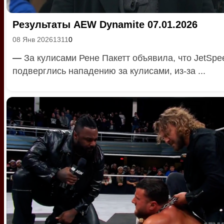
Результаты AEW Dynamite 07.01.2026
08 Янв 2026
1311
0
—
За кулисами Рене Пакетт объявила, что JetSpe
подверглись нападению за кулисами, из-за ...