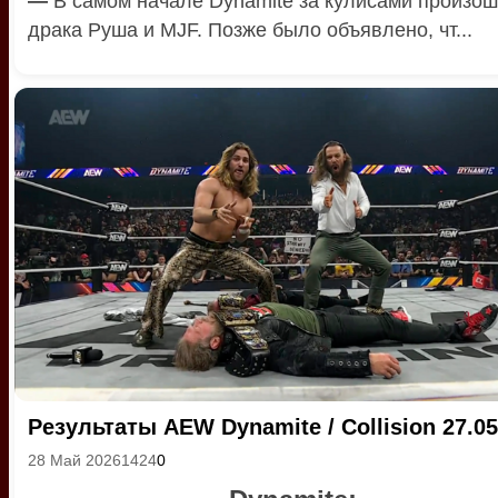
—
В самом начале Dynamite за кулисами произо
драка Руша и MJF. Позже было объявлено, чт...
Результаты AEW Dynamite / Collision 27.05
28 Май 2026
1424
0