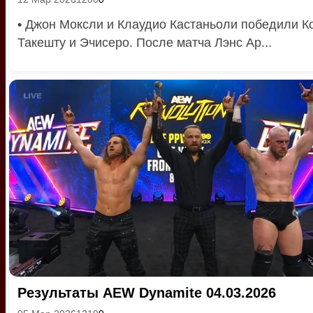
•
Джон Моксли и Клаудио Кастаньоли победили К
Такешту и Эчисеро. После матча Лэнс Ар...
Результаты AEW Dynamite 04.03.2026