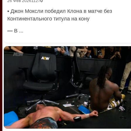
26 Фев 2026
1127
0
•
Джон Моксли победил Клона в матче без
Континентального титула на кону
—
В ...