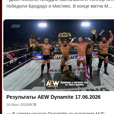
победили Бродидо и Мистико. В конце матча М...
Результаты AEW Dynamite 17.06.2026
18 Июн 2026
987
0
—
В самом начале Dynamite за кулисами MJF