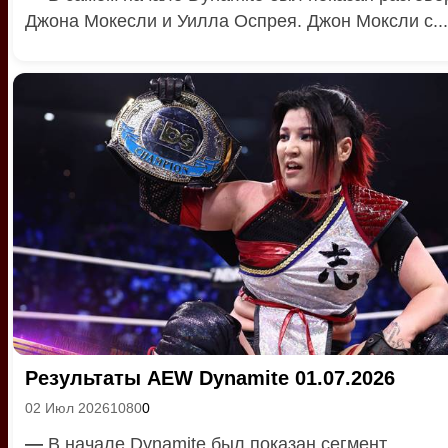
Джона Мокесли и Уилла Оспрея. Джон Моксли с...
Результаты AEW Dynamite 01.07.2026
02 Июл 2026
1080
0
—
В начале Dynamite был показан сегмент,