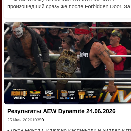
произошедший сразу же после Forbidden Door. За к
Результаты AEW Dynamite 24.06.2026
25 Июн 2026
1035
0
•
Джон Моксли, Клаудио Кастаньоли и Уиллер Ют