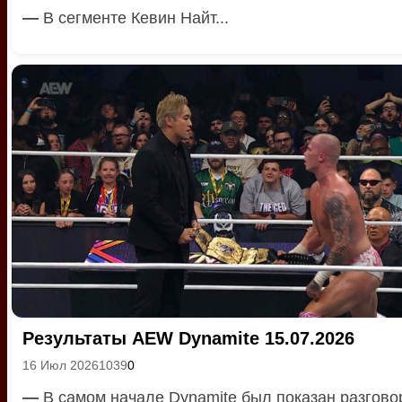
—
В сегменте Кевин Найт...
Результаты AEW Dynamite 15.07.2026
16 Июл 2026
1039
0
—
В самом начале Dynamite был показан разгово