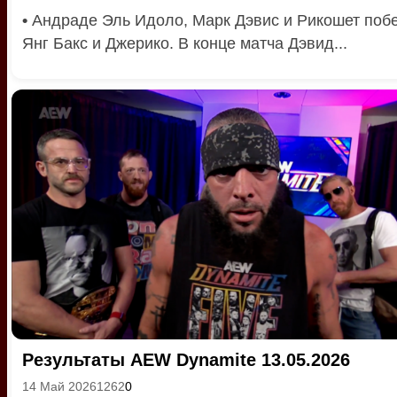
•
Андраде Эль Идоло, Марк Дэвис и Рикошет поб
Янг Бакс и Джерико. В конце матча Дэвид...
Результаты AEW Dynamite 13.05.2026
14 Май 2026
1262
0