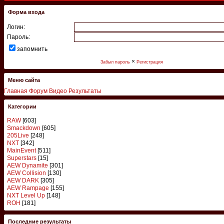
Форма входа
Логин:
Пароль:
запомнить
×
Забыл пароль
Регистрация
Меню сайта
Главная
Форум
Видео
Результаты
Категории
RAW
[603]
Smackdown
[605]
205Live
[248]
NXT
[342]
MainEvent
[511]
Superstars
[15]
AEW Dynamite
[301]
AEW Collision
[130]
AEW DARK
[305]
AEW Rampage
[155]
NXT Level Up
[148]
ROH
[181]
Последние результаты