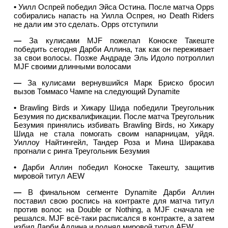
•
Уилл Оспрей победил Эйса Остина. После матча Opps
собирались напасть на Уилла Оспрея, но Death Riders
не дали им это сделать. Opps отступили
—
За кулисами MJF пожелал Коноске Такеште
победить сегодня Дарби Аллина, так как он переживает
за свои волосы. Позже Андраде Эль Идоло потроллил
MJF своими длинными волосами
—
За кулисами вернувшийся Марк Бриско бросил
вызов Томмасо Чампе на следующий Dynamite
•
Brawling Birds и Хикару Шида победили Треугольник
Безумия по дисквалификации. После матча Треугольник
Безумия принялись избивать Brawling Birds, но Хикару
Шида не стала помогать своим напарницам, уйдя.
Уиллоу Найтингейл, Тандер Роза и Мина Ширакава
прогнали с ринга Треугольник Безумия
•
Дарби Аллин победил Коноске Такешту, защитив
мировой титул AEW
—
В финальном сегменте Dynamite Дарби Аллин
поставил свою роспись на контракте для матча титул
против волос на Double or Nothing, а MJF сначала не
решался. MJF всё-таки расписался в контракте, а затем
избил Дарби Аллина и поднял мировой титул AEW