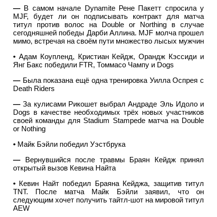
—
В самом начале Dynamite Рене Пакетт спросила у
MJF, будет ли он подписывать контракт для матча
титул против волос на Double or Northing в случае
сегодняшней победы Дарби Аллина. MJF молча прошел
мимо, встречая на своём пути множество лысых мужчин
•
Адам Коупленд, Кристиан Кейдж, Орандж Кэссиди и
Янг Бакс победили FTR, Томмасо Чампу и Dogs
—
Была показана ещё одна тренировка Уилла Оспрея с
Death Riders
—
За кулисами Рикошет выбрал Андраде Эль Идоло и
Dogs в качестве необходимых трёх новых участников
своей команды для Stadium Stampede матча на Double
or Nothing
•
Майк Бэйли победил Уэстбрука
—
Вернувшийся после травмы Браян Кейдж принял
открытый вызов Кевина Найта
•
Кевин Найт победил Браяна Кейджа, защитив титул
TNT. После матча Майк Бэйли заявил, что он
следующим хочет получить тайтл-шот на мировой титул
AEW