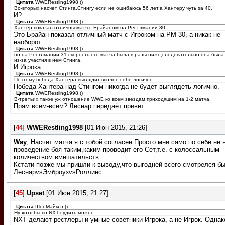
Цитата
WWERestling1998
(
)
Во-вторых,насчет Стинга,Стингу если не ошибаюсь 56 лет,а Хантеру чуть за 40.
И?
Цитата
WWERestling1998
(
)
Хантер показал отличны матч с Брайаном на Рестлмании 30
Это Брайан показал отличный матч с Игроком на РМ 30, а никак не
наоборот.
Цитата
WWERestling1998
(
)
но на Рестлмании 31 скорость его матча была в разы ниже,следовательно она была
из-за участия в нем Стинга.
И Игрока.
Цитата
WWERestling1998
(
)
Поэтому победа Хантера выглядит вполне себе логично
Победа Хантера над Стингом никогда не будет выглядеть логично.
Цитата
WWERestling1998
(
)
В-третьих,такое уж отношение WWE ко всем звездам,приходящим на 1-2 матча.
Прям всем-всем? Леснар передаёт привет.
[
44
]
WWERestling1998
[01 Июн 2015, 21:26]
Way
, Насчет матча я с тобой согласен.Просто мне само по себе не 
проведение боя таким,каким проводит его Сет,т.е. с колоссальным
количеством вмешательств.
Кстати позже мы пришли к выводу,что выгодней всего смотрелся бы
ЛеснарvsЭмброузvsРоллинс.
[
45
]
Upset
[01 Июн 2015, 21:27]
Цитата
ШонМайклз
(
)
Ну хотя бы по NXT судить можно
NXT делают рестлеры и умные советники Игрока, а не Игрок. Однак