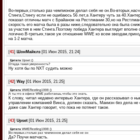
Во-первых,столько раз чемпионом делал себя не он.Во-вторых,насч
Стинга,Стингу если не ошибаюсь 56 лет,а Хантеру чуть за 40.Ханте
показал отличны матч с Брайаном на Рестлмании 30,но на Рестлма
скорость его матча была в разы ниже,следовательно она была сниж
за участия в нем Стинга.Поэтому победа Хантера выглядит вполне 
логично.В-третьих,такое уж отношение WWE ко всем звездам,прих
на 1-2 матча.
[
41
]
ШонМайклз
[01 Июн 2015, 21:24]
Цитата
Upset
(
)
Откуда такая уверенность?
Ну хотя бы по NXT судить можно
[
42
]
Way
[01 Июн 2015, 21:25]
Цитата
WWERestling1998
(
)
А ты,что в офисе WWE работаешь,чтобы это знать.
К слову, читал недавно интервью Хантера, где он рассказывал о н
управлении компанией Винса, должен сказать, Макмэн без дела не 
даже сам Хантер говорит, что пока не потянет такое.
[
43
]
Upset
[01 Июн 2015, 21:25]
Цитата
WWERestling1998
(
)
Во-первых,столько раз чемпионом делал себя не он
Да? Поучи матчасть.