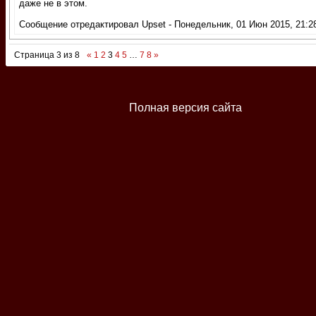
даже не в этом.
Сообщение отредактировал
Upset
-
Понедельник, 01 Июн 2015, 21:2
Страница
3
из
8
«
1
2
3
4
5
…
7
8
»
Полная версия сайта