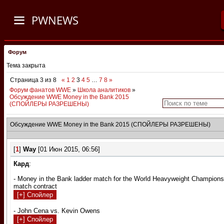
PWNEWS
Форум
Тема закрыта
Страница
3
из
8
«
1
2
3
4
5
…
7
8
»
Форум фанатов WWE
»
Школа аналитиков
»
Обсуждение WWE Money in the Bank 2015
(СПОЙЛЕРЫ РАЗРЕШЕНЫ)
Обсуждение WWE Money in the Bank 2015 (СПОЙЛЕРЫ РАЗРЕШЕНЫ)
[
1
]
Way
[01 Июн 2015, 06:56]
Кард
:
- Money in the Bank ladder match
for the World Heavyweight Champions
match contract
- John Cena vs. Kevin Owens