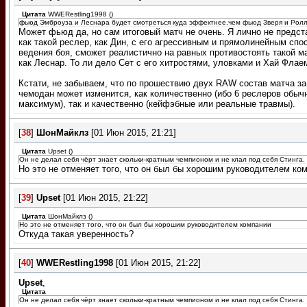
Цитата
WWERestling1998
(
)
фьюд Эмброуза и Леснара будет смотреться куда эффектнее,чем фьюд Зверя и Рол
Может фьюд да, но сам итоговый матч не очень. Я лично не предст
как такой реслер, как Дин, с его агрессивным и прямолинейным спо
ведения боя, сможет реалистично на равных противостоять такой м
как Леснар. То ли дело Сет с его хитростями, уловками и Хай Флае
Кстати, не забываем, что по прошествию двух RAW состав матча за
чемодан может изменится, как количественно (ибо 6 реслеров обыч
максимум), так и качественно (кейфэбные или реальные травмы).
[
38
]
ШонМайклз
[01 Июн 2015, 21:21]
Цитата
Upset
(
)
Он не делал себя чёрт знает скольки-кратным чемпионом и не клал под себя Стинга.
Но это не отменяет того, что он был бы хорошим руководителем ко
[
39
]
Upset
[01 Июн 2015, 21:22]
Цитата
ШонМайклз
(
)
Но это не отменяет того, что он был бы хорошим руководителем компании
Откуда такая уверенность?
[
40
]
WWERestling1998
[01 Июн 2015, 21:22]
Upset
,
Цитата
Он не делал себя чёрт знает скольки-кратным чемпионом и не клал под себя Стинга.