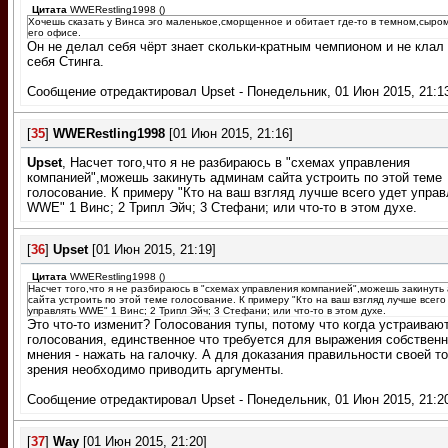
Цитата
WWERestling1998
(
)
Хочешь сказать у Винса эго маленькое,сморщенное и обитает где-то в темном,сыром
его офисе.
Он не делал себя чёрт знает скольки-кратным чемпионом и не клал
себя Стинга.
Сообщение отредактировал
Upset
-
Понедельник, 01 Июн 2015, 21:1
[
35
]
WWERestling1998
[01 Июн 2015, 21:16]
Upset
, Насчет того,что я не разбираюсь в "схемах управления
компанией",можешь закинуть админам сайта устроить по этой теме
голосование. К примеру "Кто на ваш взгляд лучше всего удет управ
WWE" 1 Винс; 2 Трипл Эйч; 3 Стефани; или что-то в этом духе.
[
36
]
Upset
[01 Июн 2015, 21:19]
Цитата
WWERestling1998
(
)
Насчет того,что я не разбираюсь в "схемах управления компанией",можешь закинут
сайта устроить по этой теме голосование. К примеру "Кто на ваш взгляд лучше всего
управлять WWE" 1 Винс; 2 Трипл Эйч; 3 Стефани; или что-то в этом духе.
Это что-то изменит? Голосования тупы, потому что когда устраиваю
голосования, единственное что требуется для выражения собственн
мнения - нажать на галочку. А для доказания правильности своей т
зрения необходимо приводить аргументы.
Сообщение отредактировал
Upset
-
Понедельник, 01 Июн 2015, 21:2
[
37
]
Way
[01 Июн 2015, 21:20]