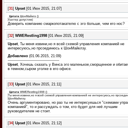
[
31
]
Upset
[01 Июн 2015, 21:07]
Цитата
ШонМайклз
(
)
Хантер допустим)
Доверить компанию смаркопотакателю с эго больше, чем его нос?
[
32
]
WWERestling1998
[01 Июн 2015, 21:09]
Upset
, Ты меня извини,но я всей схемой управления компанией не
интересуюсь,но прсоединюсь к ШонМайклзу.
Добавлено
(01.06.2015, 21:09)
---------------------------------------------
Upset
, Хочешь сказать у Винса эго маленькое,сморщенное и обитает
в темном,сыром уголке в его офисе.
[
33
]
Upset
[01 Июн 2015, 21:11]
Цитата
WWERestling1998
(
)
Ты меня извини,но я всей схемой управления компанией не интересуюсь,но прсоеди
ШонМайклзу.
Очень аргументировано, но раз ты не интересуешься "схемами упр
компанией", то и рассуждать о том, кто будет для неё лучшим
руководителем не стоит.
[
34
]
Upset
[01 Июн 2015, 21:12]