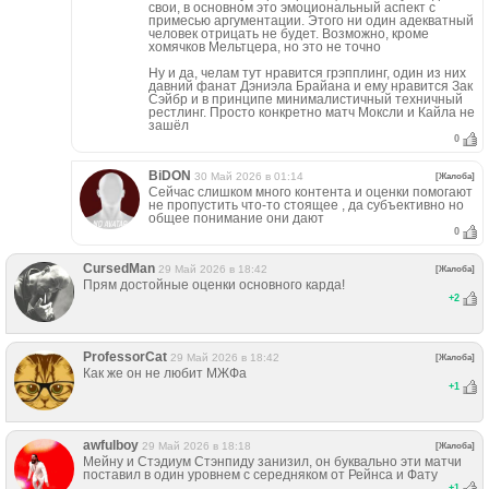
свои, в основном это эмоциональный аспект с
примесью аргументации. Этого ни один адекватный
человек отрицать не будет. Возможно, кроме
хомячков Мельтцера, но это не точно
Ну и да, челам тут нравится грэпплинг, один из них
давний фанат Дэниэла Брайана и ему нравится Зак
Сэйбр и в принципе минималистичный техничный
рестлинг. Просто конкретно матч Моксли и Кайла не
зашёл
0
BiDON
30 Май 2026 в 01:14
[Жалоба]
Сейчас слишком много контента и оценки помогают
не пропустить что-то стоящее , да субъективно но
общее понимание они дают
0
CursedMan
29 Май 2026 в 18:42
[Жалоба]
Прям достойные оценки основного карда!
+
2
ProfessorCat
29 Май 2026 в 18:42
[Жалоба]
Как же он не любит МЖФа
+
1
awfulboy
29 Май 2026 в 18:18
[Жалоба]
Мейну и Стэдиум Стэнпиду занизил, он буквально эти матчи
поставил в один уровнем с середняком от Рейнса и Фату
+
1