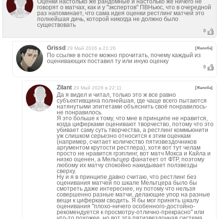
Оценки настолько же рандомные и настолько же ничего не
говорят о матчах, как и у "экспертов" ПВНьюс, что в очередной
раз напоминает, что сама идея оценки рестлинг матчей это
полнейшая дичь, которой никогда не должно было
существовать
0
Grissd
29 Май 2026 в 21:26
[Жалоба]
По ссылке в посте можно прочитать, почему каждый из
оценивающих поставил ту или иную оценку
0
Zilant
29 Май 2026 в 22:11
[Жалоба]
Да я видел и читал, только это ж все равно
субъективщина полнейшая, где чаще всего пытаются
натянутыми эпитетами объяснить своё понравилось-
не понравилось.
Я это больше к тому, что мне в принципе не нравится,
когда циферками оценивают творчество, потому что это
убивает саму суть творчества, а рестлинг коммьюнити
уж слишком серьезно относится к этим оценкам
(например, считает количество пятизвездочников
аргументом крутости рестлера), хотя вот тут челам
просто не нравится грэплинг, вот матч Мокса и Кайла и
низко оценен, а Мельтцер фанатеет от ФТР, поэтому
любому их матчу спокойно накидывает ползвезды
сверху.
Ну и я в принципе давно считаю, что рестлинг без
оценивания матчей по шкале Мельтцера было бы
смотреть даже интереснее, ну потому что нельзя
совершенно разные матчи, делающие упор на разные
вещи к циферкам сводить. Я бы мог принять шкалу
оценивания "плохо-ничего особенного-достойно-
рекомендуется к просмотру-отлично-прекрасно" или
что-то похожее, но вот эта пятизвездочная система,