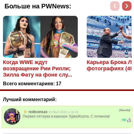
Больше на PWNews:
Когда WWE ждут
Карьера Брока Л
возвращение Рии Рипли;
фотографиях (49
Зилла Фату на фоне слу...
Всего комментариев:
17
Лучший комментарий:
[Жалоба]
redisonsas
29 Май 2026 в 18:16
Первая пятёрка в карьере Эджа/Коупа. С почином!
+
26