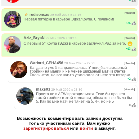
[Жалоба]
redisonsas
29 Май 2026 в 18:16
Первая пятёрка в карьере Эджа/Коупа. С почином!
+
26
Aziz_BryaN
29 Май 2026 в 18:16
[Жалоба]
С первым 5* Коупа (Эдж) в карьере заслужил,Рад за него.
+
13
Warlord_GEHA456
29 Май 2026 в 22:25
[Жалоба]
Да, давно уже 5 напрашивалась. У него был шикарный
тройник на мании и не менее шикарный матч в клетке
Роллинсом, но все как-то ускользала от него эта пятерка.
+
2
maks03
29 Май 2026 в 23:36
[Жалоба]
Просто не в AEW проходил матч. Если бы прошел
такой тройник в этой компании, обязательно была бы
5. Как по мне матч не тянет на 5, 4+, но не 5
0
Возможность комментировать записи доступна
только участникам сайта. Вам нужно
зарегистрироваться
или
войти
в аккаунт.