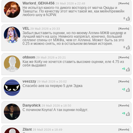
Warlord_GEHA456
29 Май 2026 в 22:48
[Жалоба]
Не испытал какого-то дикого восторга от матча Окады и
Такешты. По качеству этот матч такой же, как мейн/премейн
любого шоу в NJPW.
0
VЕL
29 Май 2026 в 20:33
[Жалоба]
Забыл выставить оценки, но по-моему Аллин-МЖФ шедевр и
лучший матч на шоу. Немного напрягал, конечно, больший
селлинг спины от МЖФа, чем от Аллина. Может быть за это
0.25 и можно снять, но в остальном великая история.
0
ofdoom
29 Май 2026 в 20:21
[Жалоба]
Как же КоКу не хочется ставить высокие оценки, еле 4.75 из
себя выдавил
+
5
veezzzy
29 Май 2026 в 20:02
[Жалоба]
Спасибо аев за первую 5 для Эджа
+
2
Danyohick
29 Май 2026 в 18:50
[Жалоба]
С почином Коупа! А так оценки пойдут.
+
9
Zilant
29 Май 2026 в 18:49
[Жалоба]