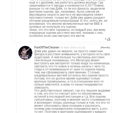
ещё и с дробями, как работать должна вообще. Где
заканчивается 4 звезды и начинается 4,25? Помню,
раньше то ли сам Дэйв, то ли его фанаты, выделяли
критерии оценки, где, например, была совсем уж
вкусовщина скорость матча и не вкусовщина сюжет
противостояния, только вот Дэйв уже давно раздает
пятерки рандомным попрыгушкам. И это, опять же, не
вспоминая, что многие великолепные матчи ВВЕ в
нулевых не получали эту оценку.
Знаю, что это мои тараканы, но каждый раз, как вижу
очередные оценки рестлинг матчей, хихикаю с них,
особенно если сам смотрел эти матчи.
0
FanOfTheCleaner
30 Май 2026 в 01:02
[Жалоба]
Дэйв уже давно не мерило, он просто заметная
фигура в рестлинг-коммьюнити, у которого есть своя
аудитория. А чем больше ты смотришь рестлинг,
тем больше понимаешь, что Мельтцер может
выступать как авторитет только когда ты начинаешь
смотреть что-то новое и хочешь начать с чего-то,
тогда и отталкиваешься от чьих-то оценок перед
тем, как сформировать своё мнение. Столько
шедевральных матчей осталось без оценки просто
потому, что он долгое время оценивал только
крупные промоушены, и то в отношении кого-то
сильно жмотился, а кому-то начал неадекватно
завышать.
Что действительно смешит, так это лишние выдумки
о том, что кто-то считает кого-то объективным,
истиной в последней инстанции и т.д. Все оценки
субъективны, поэтому и мнения часто сталкиваются
и возникают споры, разница только в том, что кто-то
может обосновать свою позицию и расписать,
почему ему понравился/не понравился матч, а кто-
то нет. Поэтому и критерии оценивания у каждого