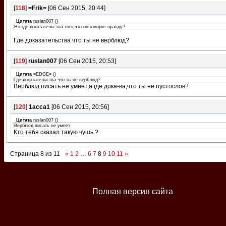
[
118
]
=Frik=
[06 Сен 2015, 20:44]
Цитата
ruslan007
(
)
Но где доказательства того,что он говорит правду?
Где доказательства что ты не верблюд?
[
119
]
ruslan007
[06 Сен 2015, 20:53]
Цитата
=EDGE=
(
)
Где доказательства что ты не верблюд?
Верблюд писать не умеет,а где дока-ва,что ты не пустослов?
[
120
]
1асса1
[06 Сен 2015, 20:56]
Цитата
ruslan007
(
)
Верблюд писать не умеет
Кто тебя сказал такую чушь ?
Страница
8
из
11
«
1
2
…
6
7
8
9
10
11
»
Полная версия сайта