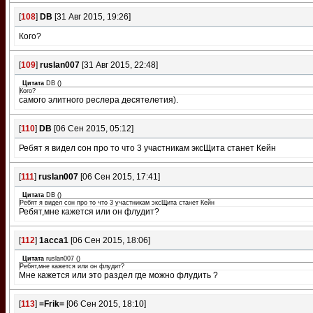
[
108
]
DB
[31 Авг 2015, 19:26]
Кого?
[
109
]
ruslan007
[31 Авг 2015, 22:48]
Цитата
DB
(
)
Кого?
самого элитного реслера десятелетия).
[
110
]
DB
[06 Сен 2015, 05:12]
Ребят я видел сон про то что 3 участникам эксЩита станет Кейн
[
111
]
ruslan007
[06 Сен 2015, 17:41]
Цитата
DB
(
)
Ребят я видел сон про то что 3 участникам эксЩита станет Кейн
Ребят,мне кажется или он флудит?
[
112
]
1асса1
[06 Сен 2015, 18:06]
Цитата
ruslan007
(
)
Ребят,мне кажется или он флудит?
Мне кажется или это раздел где можно флудить ?
[
113
]
=Frik=
[06 Сен 2015, 18:10]