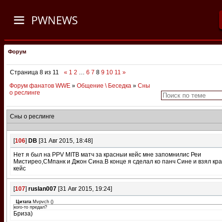
PWNEWS
Форум
Страница
8
из
11
«
1
2
…
6
7
8
9
10
11
»
Форум фанатов WWE
»
Общение \ Беседка
»
Сны
о реслинге
Сны о реслинге
[
106
]
DB
[31 Авг 2015, 18:48]
Нет я был на PPV МITB матч за красныи кейс мне запомнилис Реи
Мистирео,СМпанк и Джон Сина.В конце я сделал ко панч Сине и взял кр
кейс
[
107
]
ruslan007
[31 Авг 2015, 19:24]
Цитата
Mvpvch
(
)
кого-то предал?
Бриза)