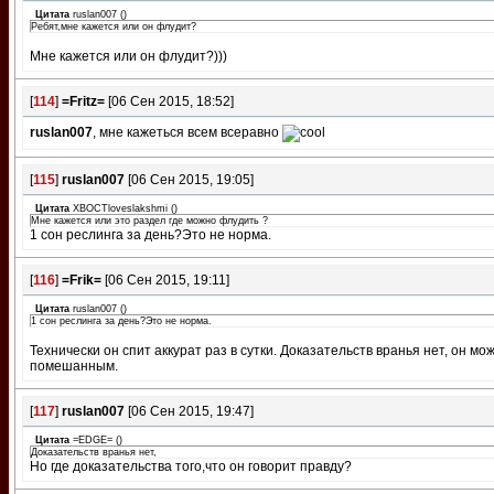
Цитата
ruslan007
(
)
Ребят,мне кажется или он флудит?
Мне кажется или он флудит?)))
[
114
]
=Fritz=
[06 Сен 2015, 18:52]
ruslan007
, мне кажеться всем всеравно
[
115
]
ruslan007
[06 Сен 2015, 19:05]
Цитата
XBOCTloveslakshmi
(
)
Мне кажется или это раздел где можно флудить ?
1 сон реслинга за день?Это не норма.
[
116
]
=Frik=
[06 Сен 2015, 19:11]
Цитата
ruslan007
(
)
1 сон реслинга за день?Это не норма.
Технически он спит аккурат раз в сутки. Доказательств вранья нет, он мо
помешанным.
[
117
]
ruslan007
[06 Сен 2015, 19:47]
Цитата
=EDGE=
(
)
Доказательств вранья нет,
Но где доказательства того,что он говорит правду?