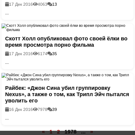
17 Дек 2016
4063
13
...
Скотт Холл опубликовал фото своей ёлки во
время просмотра порно фильма
17 Дек 2016
6174
35
...
Райбек: «Джон Сина убил группировку
Nexus», а также о том, как Трипл Эйч пытался
уволить его
16 Дек 2016
7978
39
...
«
1
2
1978
...
»