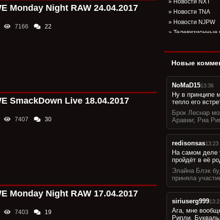
»
Новости NXT
 Monday Night RAW 24.04.2017
»
Новости TNA
»
Новости NJPW
7166
22
»
Телевизионные 
»
Другие новости
»
Результаты хау
Новые комме
»
Результаты PPV
»
Авторские рабо
»
Наше мнение
NoMaD15
13:36
»
Ну в принципе 
Оценки к PPV-ш
 SmackDown Live 18.04.2017
тепло его встре
»
Анонсы матчей 
Брок Леснар мо
»
Вечерний вЖук
7407
30
Аравии; Риа Ри
»
Факт или Вымыс
»
Итоги года
redisonsas
13:23
»
FAQ от сайта
На самом деле 
»
Мысли вслух
пройдёт в её р
»
Рубрика "ТОП 10
Элайна Блэк бу
»
Наши подкасты
приняла участи
»
Фото подборка
 Monday Night RAW 17.04.2017
»
Вспоминаем ис
siriuserg999
13:2
»
Интересные фа
Ага, мне вообщ
7403
19
Рипли. Букваль
»
Статистика мат