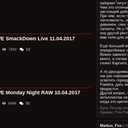
забирает титул
»
Прогнозист
Чем это отличае
настоящей дейс
При чём, если т
легитимность, 
дивизион, смог 
таланты. Но у 
она другой рес
вам поле для э
 SmackDown Live 11.04.2017
Ещё большой во
7840
13
определённых с
Вижен зависел 
много, а логик
сюжет Каргилл,
А по двухдневк
как раз хорошая
осветить гораз
Рамбла, дать и
продастся.
 Monday Night RAW 10.04.2017
Другой вопрос,
интеллектом не 
когда это крит
8498
35
Брок Леснар мо
Аравии; Риа Ри
Markus_Fox
11:3