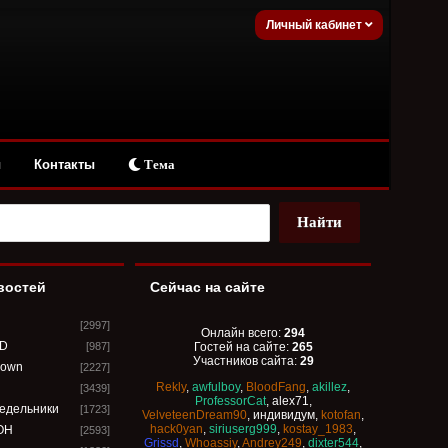
Личный кабинет
ы
Контакты
Тема
востей
Сейчас на сайте
[2997]
Онлайн всего:
294
SD
[987]
Гостей на сайте:
265
Участников сайта:
29
down
[2227]
Rekly
,
awfulboy
,
BloodFang
,
akillez
,
[3439]
ProfessorCat
,
alex71
,
едельники
[1723]
VelveteenDream90
,
индивидум
,
kotofan
,
hack0yan
,
siriuserg999
,
kostay_1983
,
OH
[2593]
Grissd
,
Whoassiy
,
Andrey249
,
dixter544
,