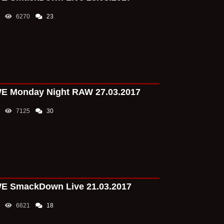
это тот же теа 
выделить один 
6270
23
Понятно, что тк
думаю, что из-з
действительно 
приходить боль
заинтересована
Брок Леснар мо
Аравии; Риа Ри
 Monday Night RAW 27.03.2017
PaulAlex1984
09
Удивительно, ес
7125
30
даже 2021 год, 
ничего, даже см
это было самых 
устраивать, есл
Брок Леснар мо
Аравии; Риа Ри
Belerafont
08:58
 SmackDown Live 21.03.2017
Наитупейший ма
Райдерами нет 
6621
18
за пределами ри
собирались дел
не пытался пок