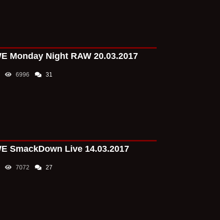
ду-ли".
Как матч титул
последнего Sm
nibikon
08:54
 Monday Night RAW 20.03.2017
рипли это рейнс
ццу. её поэтом
деньги и популя
6996
31
Брок Леснар мо
Аравии; Риа Ри
AlegUs
08:47
Тк суть времян
года, хоть год.
Брок Леснар мо
Аравии; Риа Ри
 SmackDown Live 14.03.2017
7072
27
Belerafont
08:39
Впервые вижу т
какая то
А Кроу в хорош
Бьянка Белэйр 
бывшую звезду 