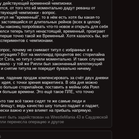
 у действующей временной чемпионки.
[114]
тся, от того что ей моментально дадут реванш от
твующей чемпионки - вопрос.
итул не "временный", то в нём есть хотя бы какая-то
и застоявшийся от длительных рейнов (всех в целом)
бы наконец попробовать что-то новое и открыть для себя
Челси теперь титул ненастоящий, временный, проиграет
тлерше точно такой же Временный. Хотя казалось бы, вот
кспериментов с чемпионами.
прос, почему не снимают титул с избранных и в
итуациях? Вот на миллиард процентов вес сторилайна
от Сэта, но титул сняли моментально. И таких случаев
и мало - у той же Рипли был законченный вялотекущий
 и снятие титула не повредит буквально ничему.
ам, падение продаж компенсировать за счёт двух дневки
 идея, с точки зрения маркетинга. В оба дня можно
до больше сторилайнов, поставить в мейны оба Роял
м больше времени. Это ещё такое ПЛЕ, что точно
 что там всё также сидят те же самые люди и
блещут, ведь качество шоу только падает и падает,
ически важно и уже влияет на прибыль напрямую.
жет быть задействован на WrestleMania 43 в Саудовской
пли перенесла операцию и другое
5