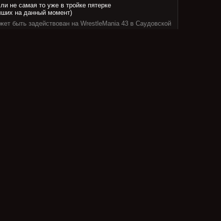
ли не самая то уже в тройке пятерке
ших на данный момент)
жет быть задействован на WrestleMania 43 в Саудовской
пли перенесла операцию и другое
и скорейшего восстановления, конечно же, но это в
оказывает, что стоило просто вакантировать титул, а не
еменное чемпионство.
а аргументировал это тем, что мол это поможет
"я хочу вернуть титул, который я никогда не
о ведь когда Рия вернется, то примерно такая
неё и будет. Тот случай, когда от перемены слагаемых
ся.
да такое происходит с исторический значимыми рейнами,
ркими, которые не хочется прерывать, но в данном
правданно.
 двухдневный рамбл подтверждают ужасную тенденцию.
ивости ради, расбл для двухдневного формата подходит
ем, поскольку на нем два больших гиммиковых матча,
разбить по дням и каждому уделить достаточно
 получилось качественно. Однако, в любом случае, это
ом сильное перенасыщение. Ведь, напомню, у фанатов
а есть и работа, другие увлечения, личная, жизнь, в
Ну а кто-то даже пюдругие промоушев смотрит, даже если