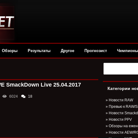
Обзоры
Результаты
Другое
Прогнозист
Чемпион
 SmackDown Live 25.04.2017
Категории но
6024
18
»
Новости RAW
»
Превью к RAW/
»
Новости Smack
»
Новости PPV
»
Обзоры на ежен
»
Новости AEW/R