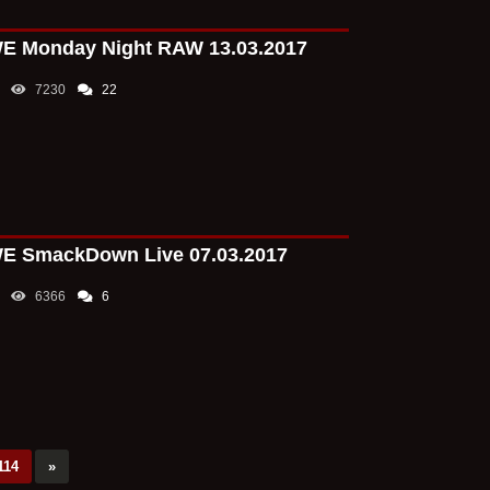
dartartvader95
0
 Monday Night RAW 13.03.2017
1) Тут и без Ал
сейчас Америка
3) А вот тут ес
7230
22
вполне себе вер
Пента же стане
одной контрпро
Джон Сина отре
Вероятный сопе
dartartvader95
0
Просто изначал
 SmackDown Live 07.03.2017
приземлёнными 
Брэя вёл в нику
6366
6
Джо Гейси расс
увольнением
dartartvader95
0
Тут Крис лукави
отсылок. Но чёр
череду проб и 
Крис Джерико о
114
»