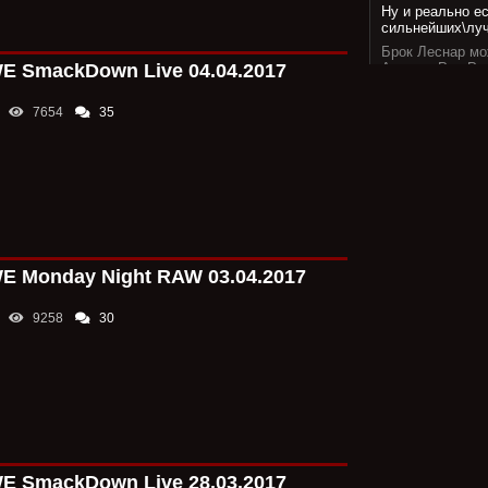
Ну и реально ес
сильнейших\луч
Брок Леснар мо
 SmackDown Live 04.04.2017
Аравии; Риа Ри
7654
35
ElRaven
10:31
Рипли здоровья 
очередной раз д
придумывать вр
Помнб, что Саш
избежать клише 
проигрывала", н
аргументация у 
сума не меняет
 Monday Night RAW 03.04.2017
Я понимаю, ког
9258
30
или какими-то я
случае это нео
Ну а слухи про
Хотя, справедл
больше, чем сл
которые можно 
времени, чтобы
вызывает слишк
помимо рестлинг
 SmackDown Live 28.03.2017
конце концов. 