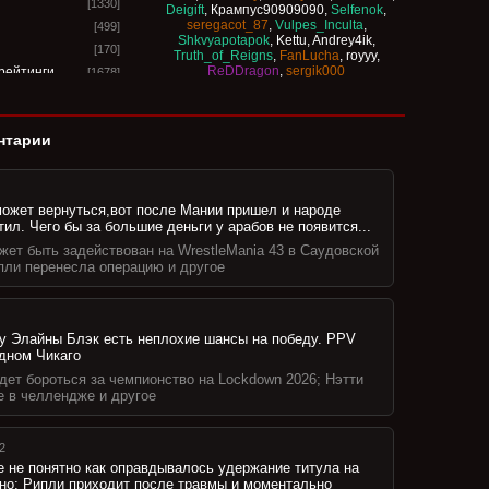
[1330]
Deigift
,
Крампус90909090
,
Selfenok
,
seregacot_87
,
Vulpes_Inculta
,
[499]
Shkvyapotapok
,
Kettu
,
Andrey4ik
,
[170]
Truth_of_Reigns
,
FanLucha
,
royyy
,
ReDDragon
,
sergik000
рейтинги
[1678]
[13238]
с-шоу
[849]
нтарии
-шоу
[521]
ты
[195]
[237]
может вернуться,вот после Мании пришел и народе
оу
[406]
тил. Чего бы за большие деньги у арабов не появится...
PPV
[234]
жет быть задействован на WrestleMania 43 в Саудовской
[3]
пли перенесла операцию и другое
ел
[23]
[110]
[22]
у Элайны Блэк есть неплохие шансы на победу. PPV
[18]
одном Чикаго
"
[1256]
дет бороться за чемпионство на Lockdown 2026; Нэтти
[33]
е в челлендже и другое
[273]
торию
[18]
2
кты
[198]
е не понятно как оправдывалось удержание титула на
но: Рипли приходит после травмы и моментально
чей
[21]