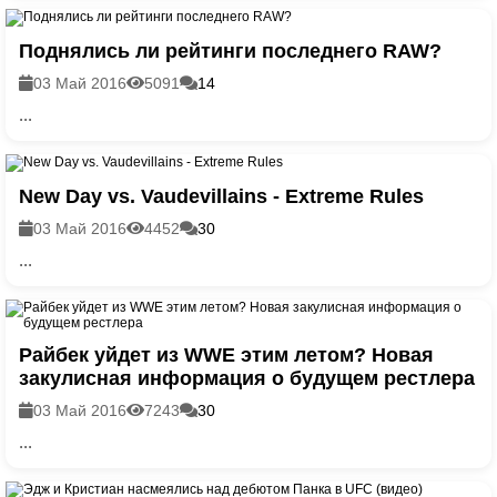
Поднялись ли рейтинги последнего RAW?
03 Май 2016
5091
14
...
New Day vs. Vaudevillains - Extreme Rules
03 Май 2016
4452
30
...
Райбек уйдет из WWE этим летом? Новая
закулисная информация о будущем рестлера
03 Май 2016
7243
30
...