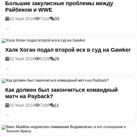
Большие закулисные проблемы между
Райбеком и WWE
03 Май 2016
7102
33
...
Халк Хоган подал второй иск в суд на Gawker
02 Май 2016
5226
26
...
Как должен был закончиться командный
матч на Payback?
02 Май 2016
7268
11
...