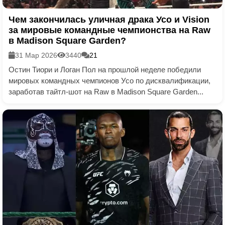
Чем закончилась уличная драка Усо и Vision
за мировые командные чемпионства на Raw
в Madison Square Garden?
31 Мар 2026
3440
21
Остин Тиори и Логан Пол на прошлой неделе победили
мировых командных чемпионов Усо по дисквалификации,
заработав тайтл-шот на Raw в Madison Square Garden...