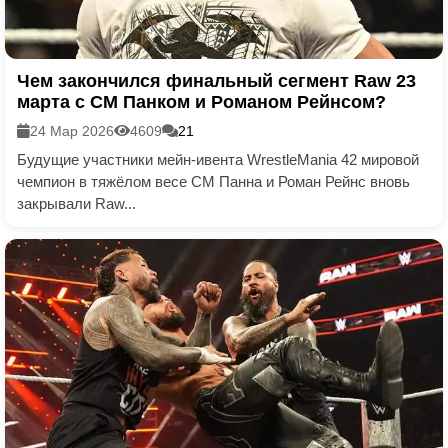
Чем закончился финальный сегмент Raw 23
марта с СМ Панком и Романом Рейнсом?
24 Мар 2026
4609
21
Будущие участники мейн-ивента WrestleMania 42 мировой
чемпион в тяжёлом весе СМ Панна и Роман Рейнс вновь
закрывали Raw...