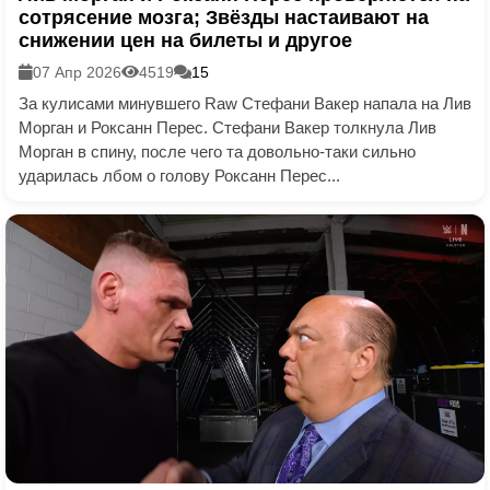
сотрясение мозга; Звёзды настаивают на
снижении цен на билеты и другое
07 Апр 2026
4519
15
За кулисами минувшего Raw Стефани Вакер напала на Лив
Морган и Роксанн Перес. Стефани Вакер толкнула Лив
Морган в спину, после чего та довольно-таки сильно
ударилась лбом о голову Роксанн Перес...