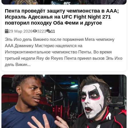
Пента проведёт защиту чемпионства в ААА;
Исраэль Адесанья на UFC Fight Night 271
повторил походку Оба Феми и другое
29 Мар 2026
3223
11
Эль Ихо дель Викинго после поражения Мега чемпиону
ААА Доминику Мистерио нацелился на
Интерконтинентальное чемпионство Пенты. Во время
третьей недели Rey de Reyes Пента принял вызов Эль Ихо
дель Викин...