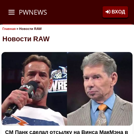
PWNEWS
ВХОД
Главная
»
Новости RAW
Новости RAW
СМ Панк сделал отсылку на Винса МакМэна в