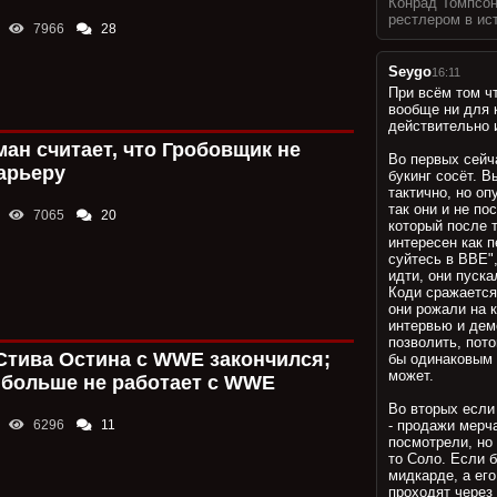
Конрад Томпсо
»
рестлером в ис
Прогнозист
7966
28
Seygo
16:11
При всём том чт
вообще ни для 
действительно 
ан считает, что Гробовщик не
Во первых сейча
арьеру
букинг сосёт. В
тактично, но оп
так они и не по
7065
20
который после 
интересен как 
суйтесь в ВВЕ"
идти, они пуска
Коди сражается
они рожали на 
интервью и демо
позволить, пото
Стива Остина с WWE закончился;
бы одинаковым 
может.
 больше не работает с WWE
Во вторых если
6296
11
- продажи мерча
посмотрели, но 
то Соло. Если 
мидкарде, а его
проходят через 