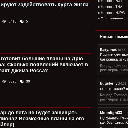
»
Новости NXT
ируют задействовать Курта Энгла
»
Новости TNA
»
Новости NJPW
»
Телевизионные 
5416
5
»
Другие новости
»
Результаты хау
Новые комме
»
Результаты PPV
»
Авторские рабо
»
Наше мнение
Какуллио
16:38
»
Рикиши уже вые
Оценки к PPV-ш
 готовит большие планы на Дрю
багажника изнут
»
Анонсы матчей 
а; Сколько появлений включает в
Конрад Томпсо
»
Вечерний вЖук
ракт Джима Росса?
рестлером в ис
»
Факт или Вымыс
»
Итоги года
5326
30
bugster_yt
16:29
»
FAQ от сайта
кто это такое?
»
Мысли вслух
Конрад Томпсо
»
Рубрика "ТОП 10
рестлером в ис
»
Наши подкасты
»
Фото подборка
ар до лета не будет защищать
Moonlight33
16:1
»
Вспоминаем ис
пиона? Возможные планы на его
Ну фанаты Рейн
»
Интересные фа
как был Сина, Х
ойлер)
»
Статистика мат