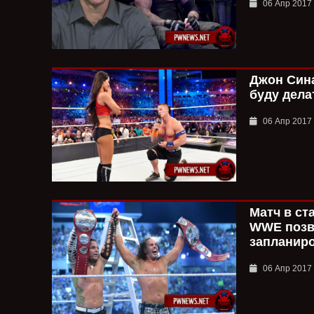
06 Апр 2017
Джон Сина
буду дела
06 Апр 2017
Матч в ст
WWE позв
запланир
06 Апр 2017