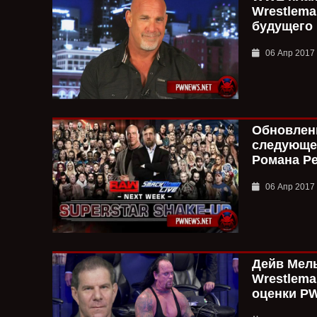
Wrestlema
будущего 
06 Апр 2017
Обновлени
следующе
Романа Ре
06 Апр 2017
Дейв Мел
Wrestlema
оценки P