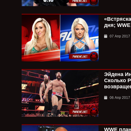
«Встряска
дня; WWE 
07 Апр 2017
Эйдена И
Сколько Р
возвраще
06 Апр 2017
WWE план