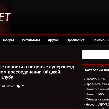
Обзоры
Результаты
Другое
Прогнозист
Чемпион
е новости о встряске суперзвезд
Категории но
ном воссоединении ЭйДжей
 Клуба
»
Новости RAW
»
Превью к RAW/
6220
23
»
Новости Smack
»
Новости PPV
»
Обзоры на ежен
»
Новости AEW/R