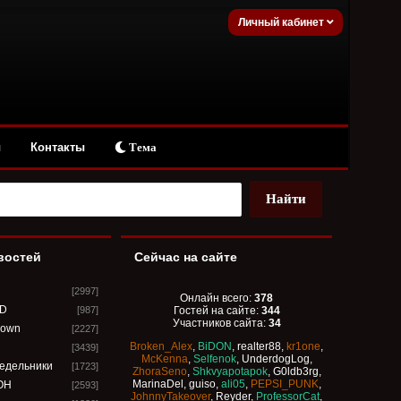
Личный кабинет
ы
Контакты
Тема
востей
Сейчас на сайте
[2997]
Онлайн всего:
378
SD
[987]
Гостей на сайте:
344
Участников сайта:
34
down
[2227]
Broken_Alex
,
BiDON
,
realter88
,
kr1one
,
[3439]
McKenna
,
Selfenok
,
UnderdogLog
,
едельники
[1723]
ZhoraSeno
,
Shkvyapotapok
,
G0ldb3rg
,
MarinaDel
,
guiso
,
ali05
,
PEPSI_PUNK
,
OH
[2593]
JohnnyTakeover
,
Reyder
,
ProfessorCat
,