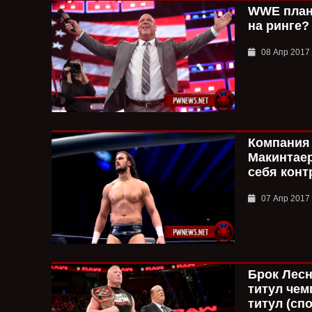
WWE план
на ринге?
08 Апр 2017
Компания
Макинтаер
себя конт
07 Апр 2017
Брок Лесн
титул чем
титул (сп