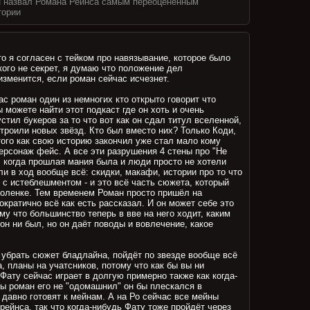
н назвал Романа Рейнса самым переоцененным
тории
[114]
о я согласен с тейком про навязывание, которое было
кого не секрет, я думаю что положение дел
изменится, если роман сейчас исчезнет.
с роман один из немногих кто открыто говорит что
ы можете найти этот подкаст где он хоть и очень
устил букеров за то что вот как он сдал титул вселенной,
строили новых звёзд. Кто был вместо них? Только Коди,
того как свою историю закончил уже стал мало кому
персонаж фейс. А все эти разрушения 4 стены про "Не
, когда прошлая мания была и люди просто не хотели
ли в ход вообще всё: скидки, макафи, истории про то что
 с истеблешментом - и это всё часть сюжета, который
коленке. Тем временем Роман просто пришёл на
кратично всё как есть рассказал. И он может себе это
му что большинство теперь в вве на него ходит, каким
он ни был, но он даёт поводы и вовлечение, какое
 убрать сюжет бладлайна, пойдёт по звезде вообще всё
, планы на учатсников, потому что как бы вы ни
Фату сейчас играет в долгую примерно также как когда-
бы роман его не "одомашнил" он бы плескался в
 давно готовят к мейнам. А на Ро сейчас все мейны
рейнса, так что когда-нибудь Фату тоже пройдёт через