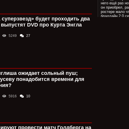
него ещё раз н
он приобрел, ра
ростере мало ч
бладлайн 2.0 се
 суперзвезд» будет проходить два
не стал охранн
выпустят DVD про Курта Энгла
группировку, н
Роман.
5249
27
Сюда же. Джей 
Роману. Именно
лизнеца, став 
бладлайна и по
что трипак не у
факт на лицо.
Не стоит забыва
денег для посл
нглиша ожидает сольный пуш;
роль даже близк
усеву понадобится времени для
Роман может та
ния?
И исходя из по
рейтинги. И им
5916
10
(спасибо челси)
могли бы так за
законтрпрограм
Конрад Томпсо
рестлером в ис
ируют провести матч Голдберга на