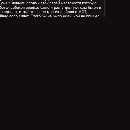
о уже с новыми слоями этой своей жестокости которую
ботая собакой рейнса. Соло играл в долгую, сам бы он в
то сделал, и только после многих фейлов с МФТ, с
йчас соло сияет. Этого бы не было если б он не пришёл,
иком молчуном, потом не предал, сделал свою
е нашёл бы фишки. И большую часть из этого сделал
ЙИТ Усо - это вообще одна большая история от Семи к
 через Романа он во первых отделился от своего
полноценным персонажем. Именно через уход из
иск своей фишки, которая монетизировалась настолько
стоял и дал ему титул, опять спорность решения, но
ть что где-то там арабы уже на низком старте с горами
еднего матча Рока. Кроме Коди и Романа никто на эту
о не подходит. Но у Коди хайп тускнеет и сейчас только
кую роль на себя взять.
следних новостей. Роман уже доказал что поднимает
енно поэтому его приглашают в ТРИПЛЕ А ААА ААААА
 для матча. Именно его. Ни Коди, ни Панка. Кого-то ещё
действовать гарантировано зная что это
ирует АЕДАБ с их шоу?
н назвал Романа Рейнса самым переоцененным
тории