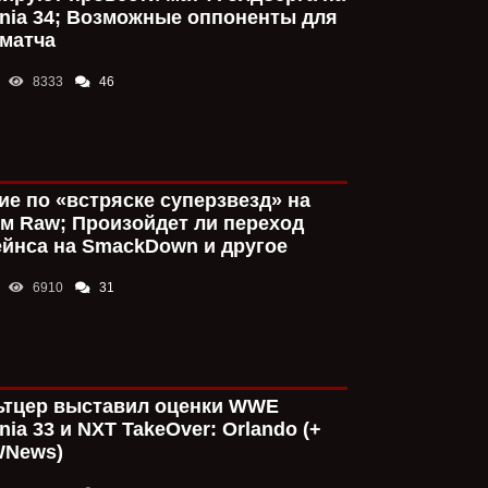
ProfessorCat
16:
nia 34; Возможные оппоненты для
Меня вообще бо
матча
качестве главн
забитого татуи
любимец детей?
8333
46
поддержать сол
множества благ
Так ладно внеш
много лет промо
формат фьюда, 
мордобой.
е по «встряске суперзвезд» на
Конрад Томпсо
м Raw; Произойдет ли переход
рестлером в ис
йнса на SmackDown и другое
MaximumBlack
6910
31
Блин, рестлинг 
категоричность
С 14 по 20 год
20 по 2026-й Ре
И сейчас выясн
ьтцер выставил оценки WWE
если бы у Рома
nia 33 и NXT TakeOver: Orlando (+
прочих "а если 
WNews)
Вот реакция фа
им правда нрав