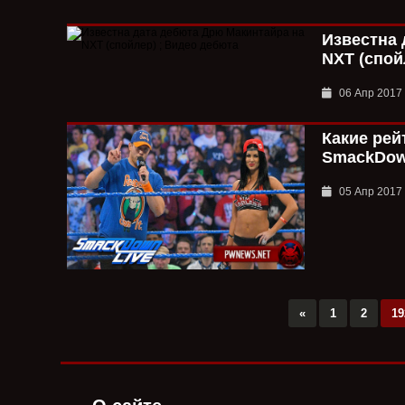
Известна 
NXT (спой
06 Апр 2017
Какие рей
SmackDown
05 Апр 2017
«
1
2
19