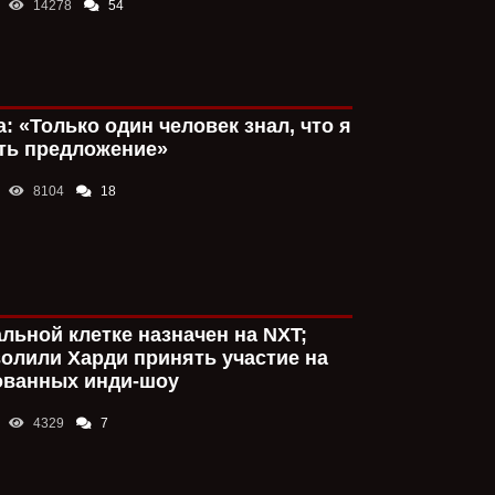
14278
54
компании уже 12
В этом смысле 
ни один человек
отыгрывает свой
проводит матчи 
: «Только один человек знал, что я
И сейчас можно
на том месте, н
ть предложение»
Вот опять же Р
8104
18
И что? Чуваку н
мейны. Я хочу 
По итогу из нег
Конрад Томпсо
рестлером в ис
альной клетке назначен на NXT;
Kettu
16:01
олили Харди принять участие на
Не знаю, я выде
Сета и Дина уж
ованных инди-шоу
роль, которую 
подходящей.
4329
7
Конрад Томпсо
рестлером в ис