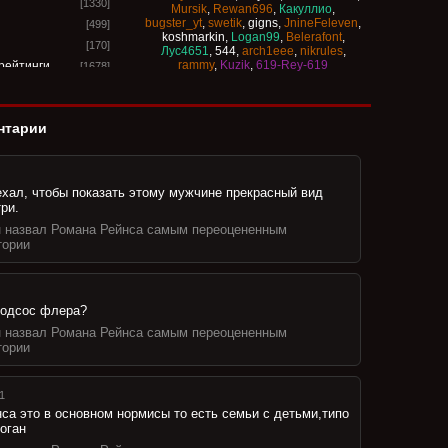
[1330]
Mursik
,
Rewan696
,
Какуллио
,
bugster_yt
,
swetik
,
gigns
,
JnineFeleven
,
[499]
koshmarkin
,
Logan99
,
Belerafont
,
[170]
Лус4651
,
544
,
arch1eee
,
nikrules
,
rammy
,
Kuzik
,
619-Rey-619
рейтинги
[1678]
[13240]
с-шоу
[849]
нтарии
-шоу
[521]
ты
[195]
[237]
хал, чтобы показать этому мужчине прекрасный вид
оу
[406]
ри.
PPV
[234]
н назвал Романа Рейнса самым переоцененным
[3]
тории
ел
[23]
[110]
[22]
 подсос флера?
[18]
н назвал Романа Рейнса самым переоцененным
"
[1256]
тории
[33]
[273]
1
торию
[18]
са это в основном нормисы то есть семьи с детьми,типо
кты
[198]
оган
чей
[21]