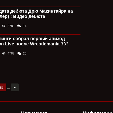
elidolo
15:55
А были бы у Хо
были реслерами
дата дебюта Дрю Макинтайра на
типа Харта и М
лер) ; Видео дебюта
мало.
Конрад Томпсо
3781
14
рестлером в ис
тинги собрал первый эпизод
HouseofWhite
15
 Live после Wrestlemania 33?
Ну по исследов
фанатов Рейнса
4788
25
P.s это исслед
у фанатов друг
Конрад Томпсо
рестлером в ис
The_Witcher
15:
Пусть меня зак
26
...
»
полностью подд
настоящие фана
скорее всего из
есть и те, кто 
Конрад Томпсо
рестлером в ис