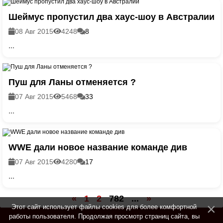
Шеймус пропустил два хаус-шоу в Австралии
08 Авг 2015
4248
8
...
Пуш для Ланы отменяется ?
07 Авг 2015
5468
33
...
WWE дали новое название команде див
07 Авг 2015
4280
17
...
«
1
2
782
...
»
Этот сайт использует файлы cookies для более комфортной
работы пользователя. Продолжая просмотр страниц сайта, вы