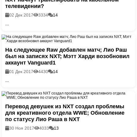
телевидении?
02 Дек 2017
3334
14
...
На следующее Raw добавлен матч; Лио Раш
был на записях NXT; Мэтт Харди возобновил
аккаунт Vanguard1
01 Дек 2017
4430
14
...
Перевод девушек из NXT создал проблемы
для креативного отдела WWE; Обновление
по статусу Лио Раша в NXT
30 Ноя 2017
4033
13
...