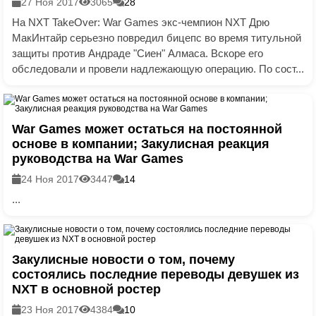
27 Ноя 2017
3065
28
На NXT TakeOver: War Games экс-чемпион NXT Дрю
МакИнтайр серьезно повредил бицепс во время титульной
защиты против Андраде "Сиен" Алмаса. Вскоре его
обследовали и провели надлежающую операцию. По сост...
War Games может остаться на постоянной
основе в компании; Закулисная реакция
руководства на War Games
24 Ноя 2017
3447
14
...
Закулисные новости о том, почему
состоялись последние переводы девушек из
NXT в основной ростер
23 Ноя 2017
4384
10