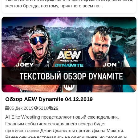
желтого бренда, поэтому, приятного всем на...
Обзор AEW Dynamite 04.12.2019
05 Дек 2019
5216
26
All Elite Wrestling представляют новый еженедельник.
Главным событием сегодняшнего вечера будет
противостояние Джои Джанеллы против Джона Моксли.
Ранее они уже встречались на одном ринге, но сегодня м...