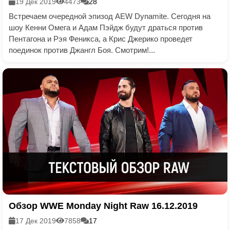
19 Дек 2019
4473
28
Встречаем очередной эпизод AEW Dynamite. Сегодня на
шоу Кенни Омега и Адам Пэйдж будут драться против
Пентагона и Рэя Феникса, а Крис Джерико проведет
поединок против Джангл Боя. Смотрим!...
Обзор WWE Monday Night Raw 16.12.2019
17 Дек 2019
7858
17