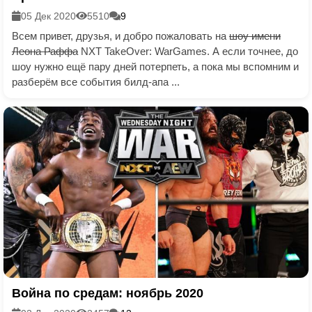
05 Дек 2020
5510
9
Всем привет, друзья, и добро пожаловать на
шоу имени
Леона Раффа
NXT TakeOver: WarGames. А если точнее, до
шоу нужно ещё пару дней потерпеть, а пока мы вспомним и
разберём все события билд-апа ...
Война по средам: ноябрь 2020