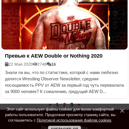
Превью к AEW Double or Nothing 2020
22 Май 2020
2748
16
Знали ли вы, что по статистике, которой с нами любезно
делятся Wrestling Observer Newsletter, средняя
посещаемость PPV от AEW за первый год чуть перевалила
за 9000 человек? К сожалению, грядущий AEW D...
«
1
2
3
»
Этот сайт использует файлы cookies для более комфортной
работы пользователя. Продолжая просмотр страниц сайта, вы
соглашаетесь с
Политикой использования файлов cookies
.
Полная версия сайта