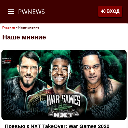
PWNEWS
ВХОД
Главная
»
Наше мнение
Наше мнение
Превью к NXT TakeOver: War Games 2020