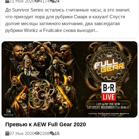
21 Ноя 2020
4174
24
До Survivor Series остались считанные часы, а это значит,
что приходит пора для рубрики Смарк и казуал! Спустя
долгие месяцы затяжного молчания, два завсегдатая
рубрики Wonkz и Fruitcake снова выходят...
Превью к AEW Full Gear 2020
07 Ноя 2020
2208
15